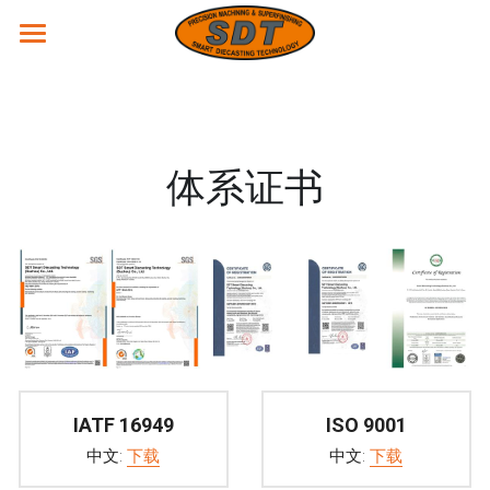
主页
产品
体系证书​
服务
站点
关于我们
产能
设备
荣誉
简体中文
体系证书
简体中文
联系我们
IATF 16949
ISO 9001
专利
English
中文: 
下载
中文: 
下载
位置